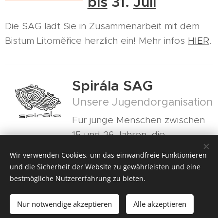
bis
31.
Juli
Die SAG lädt Sie in Zusammenarbeit mit dem
Bistum Litoměřice herzlich ein! Mehr infos
HIER
.
Spirála SAG
Unsere Jugendorganisation
Für junge Menschen zwischen
15 und 26 Jahren, die
gemeinsame Interessen haben und eine
Wir verwenden Cookies, um das einwandfreie Funktionieren
fremde Sprache, Kultur und die gemeinsame
und die Sicherheit der Website zu gewährleisten und eine
Geschichte Mitteleuropas kennenlernen
bestmögliche Nutzererfahrung zu bieten.
möchten.
Nur notwendige akzeptieren
Alle akzeptieren