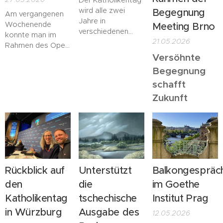
Der Katholikentag
wird alle zwei
Begegnung
Am vergangenen
Jahre in
Wochenende
Meeting Brno
verschiedenen
konnte man im
21.05.2026
Städten in
Rahmen des Open
Deutschland
House Praha
Versöhnte
veranstaltet. Für
Festivals das
Begegnung
insgesamt fünf
Gebäude des
schafft
Tage kommen
Goethe Institut
Katholik*innen,
Zukunft
besuchen. Die
aber auch
Veranstaltung
Menschen mit
findet einmal pro
anderen
Jahr im Mai statt
Konfessionen
und bietet die
oder Neugierige
Gelegenheit
am christlichen
kostenlos und
Glauben
Rückblick auf
Unterstützt
Balkongespräc
ohne Anmeldung
zusammen, um
historische
den
die
im Goethe
gemeinsam zu
Gebäude der
Katholikentag
tschechische
Institut Prag
beten, sich
Stadt
auszutauschen
in Würzburg
Ausgabe des
kennenzulernen.
12.05.2026
und zu feiern.