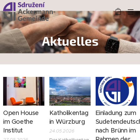
Aktuelles
Open House
Katholikentag
Einladung zum
im Goethe
in Würzburg
Sudetendeutsc
Institut
nach Brünn im
24.05.2026
Rahmen der
27.05.2026