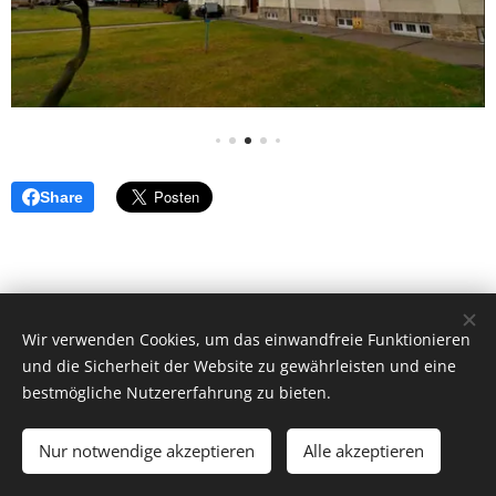
Share
Wir verwenden Cookies, um das einwandfreie Funktionieren
und die Sicherheit der Website zu gewährleisten und eine
Vytvořeno službou
Webnode
Cookies
bestmögliche Nutzererfahrung zu bieten.
Sprachen
Nur notwendige akzeptieren
Alle akzeptieren
Čeština
Deutsch