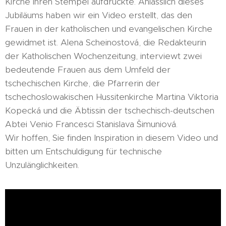
Kirche ihren Stempel aufdrückte. Anlässlich dieses
Jubiläums haben wir ein Video erstellt, das den
Frauen in der katholischen und evangelischen Kirche
gewidmet ist. Alena Scheinostová, die Redakteurin
der Katholischen Wochenzeitung, interviewt zwei
bedeutende Frauen aus dem Umfeld der
tschechischen Kirche, die Pfarrerin der
tschechoslowakischen Hussitenkirche Martina Viktoria
Kopecká und die Äbtissin der tschechisch-deutschen
Abtei Venio Francesci Stanislava Šimuniová.
Wir hoffen, Sie finden Inspiration in diesem Video und
bitten um Entschuldigung für technische
Unzulänglichkeiten.