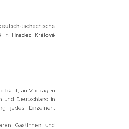
 deutsch-tschechische
4
Hradec Králové
in
chkeit, an Vorträgen
en und Deutschland in
g jedes Einzelnen,
teren GästInnen und