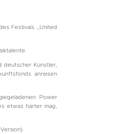
es Festivals ,,United
iktalente.
 deutscher Künstler,
unftsfonds anreisen
rgiegeladenen Power
es etwas härter mag,
 Version).