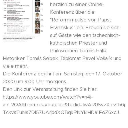
herzlich zu einer Online-
Konferenz über die
"Reformimpulse von Papst
Franziskus" ein. Freuen sie sich
auf Gäste wie den tschechisch-
katholischen Priester und
Philosophen Tomáš Halík,
Historiker Tomáš Šebek, Diplomat Pavel Vošalík und
viele mehr.
Die Konferenz beginnt am Samstag, den 17. Oktober
2020 um 9:00 Uhr morgens.
Den Link zur Veranstaltung finden Sie hier:
https://www.youtube.com/watch?v=n4i-
aIrL2QA&feature=youtu.be&fbclid=IwAR05vzXlezfb6j
TckvsTuNs7DI57UArpdXQBqkPNYkiHDa1FoZ6xcJ.