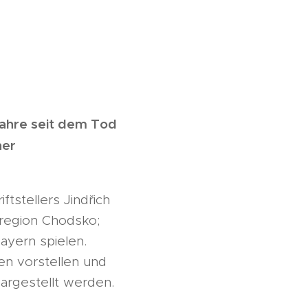
ahre seit dem Tod
her
tstellers Jindřich
tregion Chodsko;
ayern spielen.
en vorstellen und
argestellt werden.