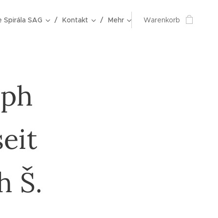
e Spirála SAG
Kontakt
Mehr
Warenkorb
oph
eit
h Š.