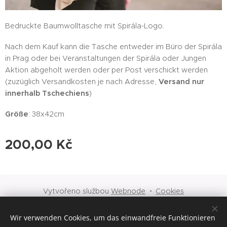
Bedruckte Baumwolltasche mit Spirála-Logo.
Nach dem Kauf kann die Tasche entweder im Büro der Spirála
in Prag oder bei Veranstaltungen der Spirála oder Jungen
Aktion abgeholt werden oder per Post verschickt werden
(zuzüglich Versandkosten je nach Adresse,
Versand nur
innerhalb Tschechiens
)
Größe
: 38x42cm
200,00
Kč
Vytvořeno službou
Webnode
Cookies
Sprachen
Wir verwenden Cookies, um das einwandfreie Funktionieren