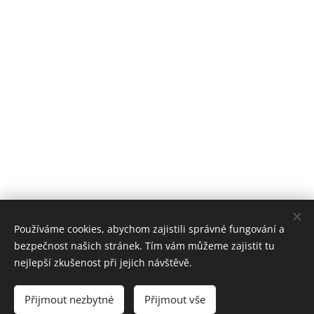
Používáme cookies, abychom zajistili správné fungování a
bezpečnost našich stránek. Tím vám můžeme zajistit tu
www.ackermann-gemeinde.cz
Cookies
nejlepší zkušenost při jejich návštěvě.
Jazyky
Přijmout nezbytné
Přijmout vše
Čeština
Deutsch