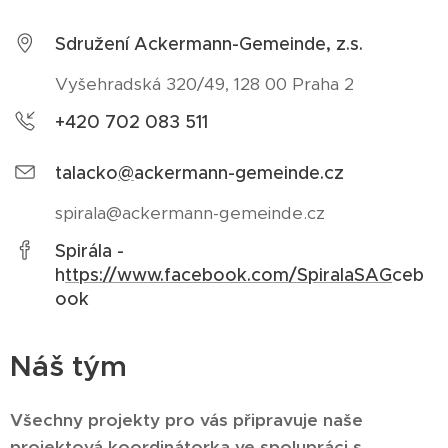
Sdružení Ackermann-Gemeinde, z.s.
Vyšehradská 320/49, 128 00 Praha 2
+420 702 083 511
talacko
@
ackermann-gemeinde.cz
spirala@ackermann-gemeinde.cz
Spirála -
h
ttps://www.facebook.com/SpiralaSAG
ceb
ook
Náš tým
Všechny projekty pro vás připravuje naše
projektová koordinátorka ve spolupráci s