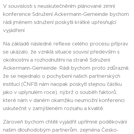
V souvislosti s neuskutečněním plánované zimní
konference Sdružení Ackermann-Gemeinde bychom
rádi jménem sdružení poskytli krátké upřesňující
vyjádření.
Na základě následné reflexe celého procesu příprav
se ukázalo, že vzniklá situace souvisí především s
okolnostmi a rozhodnutími na straně Sdružení
Ackermann-Gemeinde. Rádi bychom proto zdůraznili,
že se nejednalo o pochybení našich partnerských
institucí (ČNFB nám naopak poskytl stejnou částku
jako v uplynulém roce), nýbrž o souběh faktorů,
které nám v daném okamžiku neumožní konferenci
uskutečnit v zamýšleném rozsahu a kvalitě.
Zároveň bychom chtěli vyjádřit upřímné poděkování
našim dlouhodobým partnerům, zejména Česko-