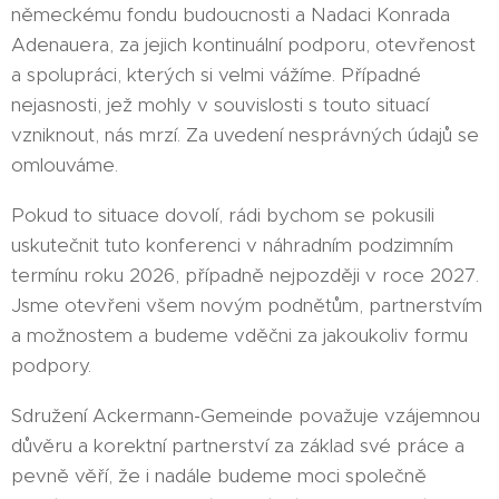
německému fondu budoucnosti a Nadaci Konrada
Adenauera, za jejich kontinuální podporu, otevřenost
a spolupráci, kterých si velmi vážíme. Případné
nejasnosti, jež mohly v souvislosti s touto situací
vzniknout, nás mrzí. Za uvedení nesprávných údajů se
omlouváme.
Pokud to situace dovolí, rádi bychom se pokusili
uskutečnit tuto konferenci v náhradním podzimním
termínu roku 2026, případně nejpozději v roce 2027.
Jsme otevřeni všem novým podnětům, partnerstvím
a možnostem a budeme vděčni za jakoukoliv formu
podpory.
Sdružení Ackermann-Gemeinde považuje vzájemnou
důvěru a korektní partnerství za základ své práce a
pevně věří, že i nadále budeme moci společně