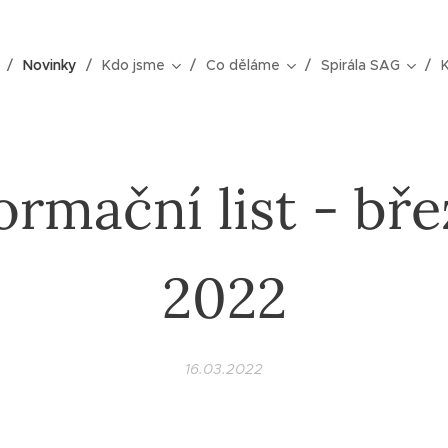
Novinky
Kdo jsme
Co děláme
Spirála SAG
ormační list - bř
2022
16.03.2022