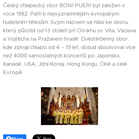
Český chlapecký sbor BONI PUERI byl založen v
roce 1982. Patří k nejvýznamnějším evropským
hudebním tělesům. Svým názvem se hlásí ke sboru,
který působil od 13. století při Chrámu sv. Víta, Václava
a Vojtěcha na Pražském hradě. Dvěstěčlenný sbor,
kde zpívají chlapci od 4 – 19 let, dosud absolvoval více
než 4000 samostatných koncertů po Japonsku,
Kanadě, USA, Jižní Koreji, Hong Kongu, Číně a celé
Evropě.
Share