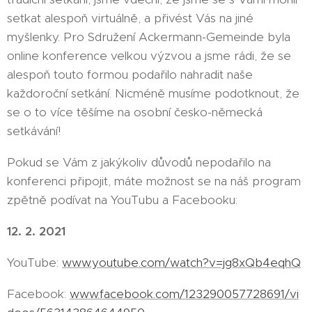
setkat alespoň virtuálně, a přivést Vás na jiné
myšlenky. Pro Sdružení Ackermann-Gemeinde byla
online konference velkou výzvou a jsme rádi, že se
alespoň touto formou podařilo nahradit naše
každoroční setkání. Nicméně musíme podotknout, že
se o to více těšíme na osobní česko-německá
setkávání!
Pokud se Vám z jakýkoliv důvodů nepodařilo na
konferenci připojit, máte možnost se na náš program
zpětně podívat na YouTubu a Facebooku:
12. 2. 2021
YouTube:
www.youtube.com/watch?v=jg8xQb4eqhQ
Facebook:
www.facebook.com/123290057728691/vi