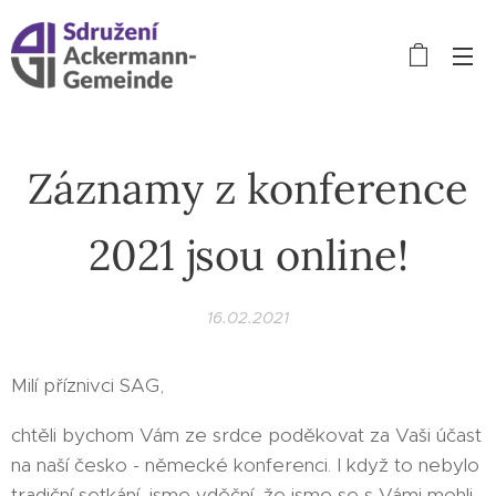
Záznamy z konference
2021 jsou online!
16.02.2021
Milí příznivci SAG,
chtěli bychom Vám ze srdce poděkovat za Vaši účast
na naší česko - německé konferenci. I když to nebylo
tradiční setkání, jsme vděční, že jsme se s Vámi mohli