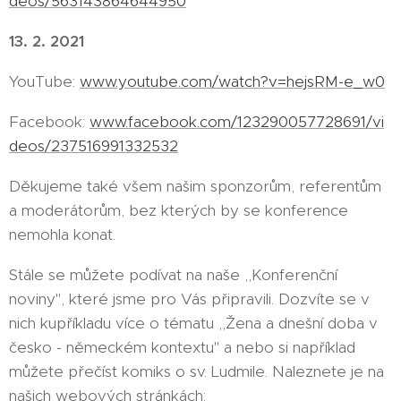
deos/563143864644950
13. 2. 2021
YouTube:
www.youtube.com/watch?v=hejsRM-e_w0
Facebook:
www.facebook.com/123290057728691/vi
deos/237516991332532
Děkujeme také všem našim sponzorům, referentům
a moderátorům, bez kterých by se konference
nemohla konat.
Stále se můžete podívat na naše ,,Konferenční
noviny'', které jsme pro Vás připravili. Dozvíte se v
nich kupříkladu více o tématu ,,Žena a dnešní doba v
česko - německém kontextu" a nebo si například
můžete přečíst komiks o sv. Ludmile. Naleznete je na
našich webových stránkách: