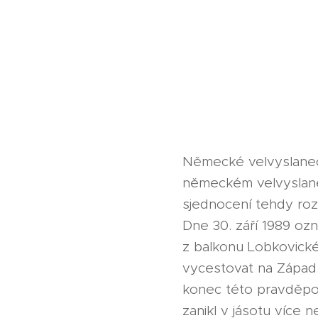
Německé velvyslanect
německém velvyslane
sjednocení tehdy ro
Dne 30. září 1989 oz
z balkonu Lobkovické
vycestovat na Západ. 
konec této pravděp
zanikl v jásotu více n