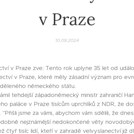
v Praze
10.09.2024
ví v Praze zve: Tento rok uplyne 35 let od událo
ctví v Praze, které měly zásadní význam pro evr
zděleného německého státu.
námil tehdejší západoněmecký ministr zahraničí Ha
ho paláce v Praze tisícům uprchlíků z NDR, že d
"Přišli jsme za vámi, abychom vám sdělili, že dnes
odobně nejznámější nedokončené věty novodobý
ež čtyř tisíc lidí, kteří v zahradě velvyslanectví již