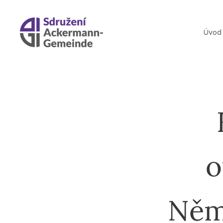
Úvod
o
Něm