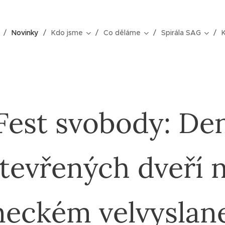
Novinky
Kdo jsme
Co děláme
Spirála SAG
Fest svobody: De
tevřených dveří 
eckém velvyslane