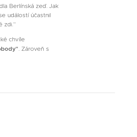
dla Berlínská zeď. Jak
e událostí účastnil
 zdi."
ké chvíle
obody"
. Zároveň s