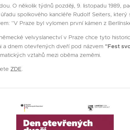
u. O několik týdnů později, 9. listopadu 1989, pa
 úřadu spolkového kancléře Rudolf Seiters, který s
m: "V Praze byl vylomen první kámen z Berlínské
německé velvyslanectví v Praze chce tyto historic
"Fest sv
mi a dnem otevřených dveří pod názvem
plomatických vztahů mezi oběma zeměmi.
nete
ZDE
.