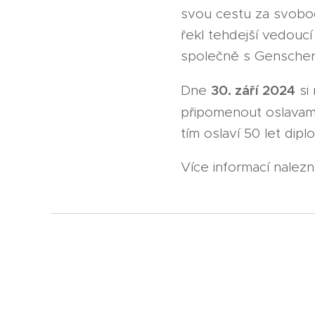
svou cestu za svobodo
řekl tehdejší vedoucí
společně s Genschere
30. září 2024
Dne
si 
připomenout oslava
tím oslaví 50 let di
Více informací nalez