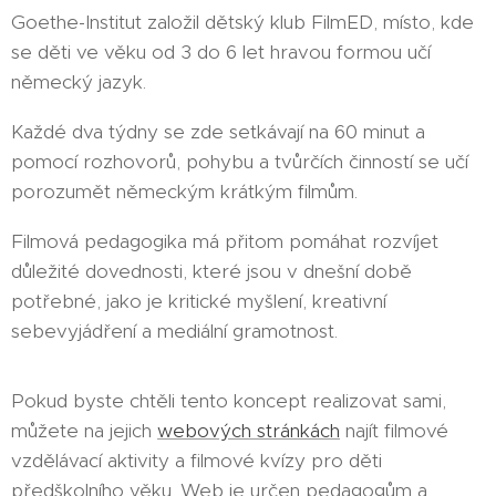
Goethe-Institut založil dětský klub FilmED, místo, kde
se děti ve věku od 3 do 6 let hravou formou učí
německý jazyk.
Každé dva týdny se zde setkávají na 60 minut a
pomocí rozhovorů, pohybu a tvůrčích činností se učí
porozumět německým krátkým filmům.
Filmová pedagogika má přitom pomáhat rozvíjet
důležité dovednosti, které jsou v dnešní době
potřebné, jako je kritické myšlení, kreativní
sebevyjádření a mediální gramotnost.
Pokud byste chtěli tento koncept realizovat sami,
můžete na jejich
webových stránkách
najít filmové
vzdělávací aktivity a filmové kvízy pro děti
předškolního věku. Web je určen pedagogům a