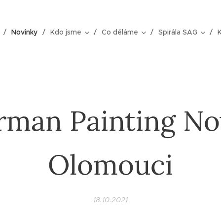
Novinky
Kdo jsme
Co děláme
Spirála SAG
rman Painting No
Olomouci
18.10.2021