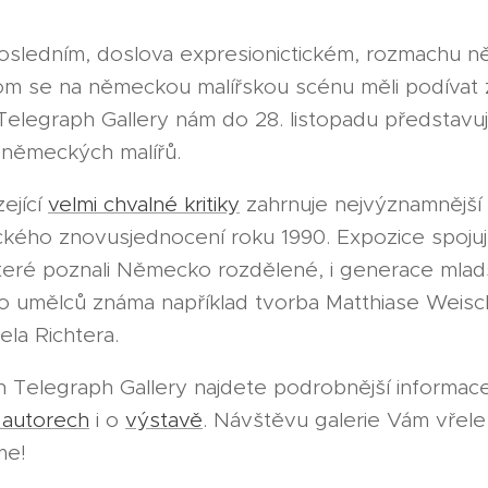
posledním, doslova expresionictickém, rozmachu 
m se na německou malířskou scénu měli podívat 
elegraph Gallery nám do 28. listopadu představuj
německých malířů.
zející
velmi chvalné kritiky
zahrnuje nejvýznamnější 
ého znovusjednocení roku 1990. Expozice spoju
teré poznali Německo rozdělené, i generace mladš
o umělců známa například tvorba Matthiase Weisc
iela Richtera.
h Telegraph Gallery najdete podrobnější informac
 autorech
i o
výstavě
. Návštěvu galerie Vám vřele
me!