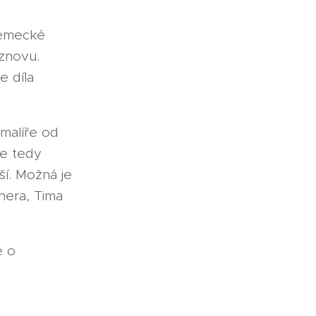
německé
znovu.
e díla
malíře od
je tedy
í. Možná je
hera, Tima
e o