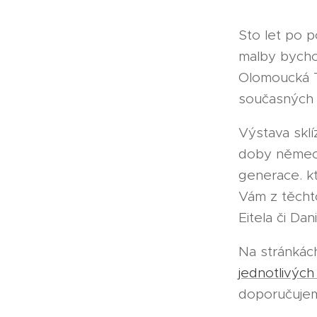
Sto let po 
malby bycho
Olomoucká T
současných 
Výstava sklí
doby německ
generace. k
Vám z těcht
Eitela či Dan
Na stránkác
jednotlivých
doporučuje