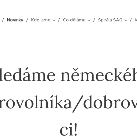
Novinky
Kdo jsme
Co děláme
Spirála SAG
ledáme německé
rovolníka/dobrov
ci!