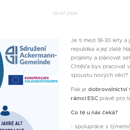
05.07.2024
Je ti mezi 18-30 lety 
republika a její zlaté 
projekty a plánovat se
Chtěl/a bys pracovat 
spoustu nových věcí?
dobrovolnictví
Pak je
rámci ESC
právě pro t
Co tě u nás čeká?
- spolupráce s týmem/