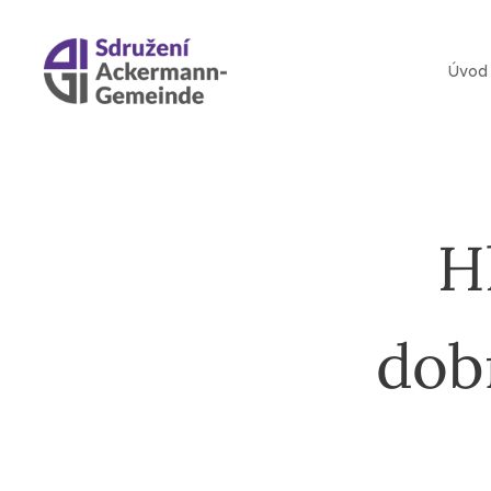
Úvod
H
dob