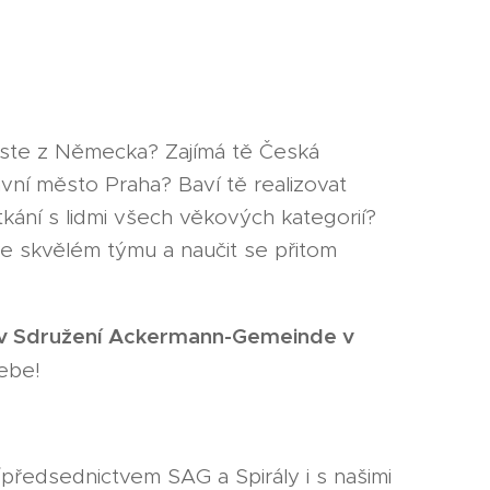
a jste z Německa? Zajímá tě Česká
hlavní město Praha? Baví tě realizovat
tkání s lidmi všech věkových kategorií?
ve skvělém týmu a naučit se přitom
 v Sdružení Ackermann-Gemeinde v
ebe!
předsednictvem SAG a Spirály i s našimi