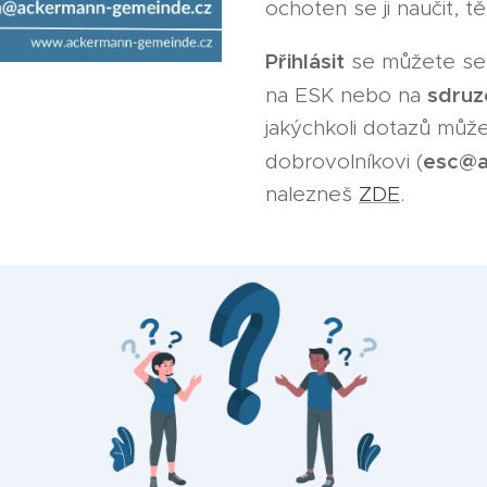
ochoten se ji naučit, t
Přihlásit
se můžete se 
sdruz
na ESK nebo na
jakýchkoli dotazů mů
esc@a
dobrovolníkovi (
nalezneš
ZDE
.