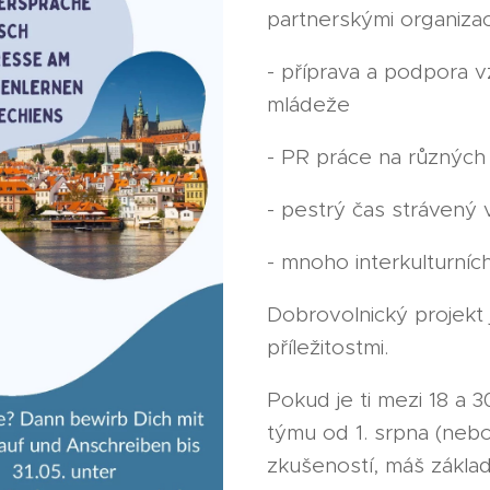
partnerskými organiz
- příprava a podpora v
mládeže
- PR práce na různých
- pestrý čas strávený
- mnoho interkulturníc
Dobrovolnický projekt
příležitostmi.
Pokud je ti mezi 18 a 
týmu od 1. srpna (nebo
zkušeností, máš základ