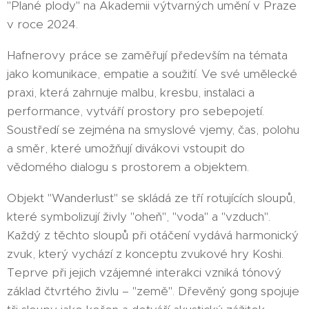
"Plané plody" na Akademii výtvarných umění v Praze
v roce 2024.
Hafnerovy práce se zaměřují především na témata
jako komunikace, empatie a soužití. Ve své umělecké
praxi, která zahrnuje malbu, kresbu, instalaci a
performance, vytváří prostory pro sebepojetí.
Soustředí se zejména na smyslové vjemy, čas, polohu
a směr, které umožňují divákovi vstoupit do
vědomého dialogu s prostorem a objektem.
Objekt "Wanderlust" se skládá ze tří rotujících sloupů,
které symbolizují živly "oheň", "voda" a "vzduch".
Každý z těchto sloupů při otáčení vydává harmonický
zvuk, který vychází z konceptu zvukové hry Koshi.
Teprve při jejich vzájemné interakci vzniká tónový
základ čtvrtého živlu – "země". Dřevěný gong spojuje