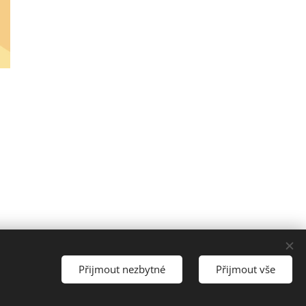
Jazyky
Přijmout nezbytné
Přijmout vše
Čeština
Deutsch