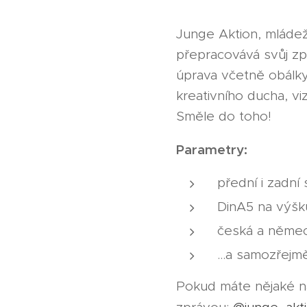
Junge Aktion, mláde
přepracovává svůj zpě
úprava včetně obálky
kreativního ducha, v
Směle do toho!
Parametry:
přední i zadní
DinA5 na výšk
česká a němec
...a samozřejm
Pokud máte nějaké n