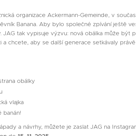
žnická organizace Ackermann-Gemeinde, v souča
vník Banana. Aby bylo společné zpívání ještě vese
. JAG tak vypisuje výzvu: nová obálka může být 
izi a chcete, aby se další generace setkávaly prá
 strana obálky
u
ká vlajka
ě banán!
ápady a návrhy, můžete je zaslat JAG na Instagr