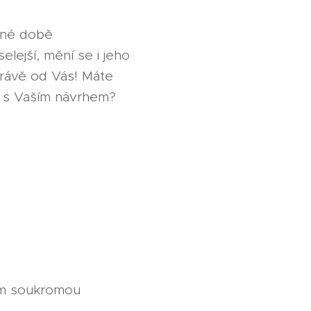
sné době
lejší, mění se i jeho
právě od Vás! Máte
vě s Vaším návrhem?
am soukromou