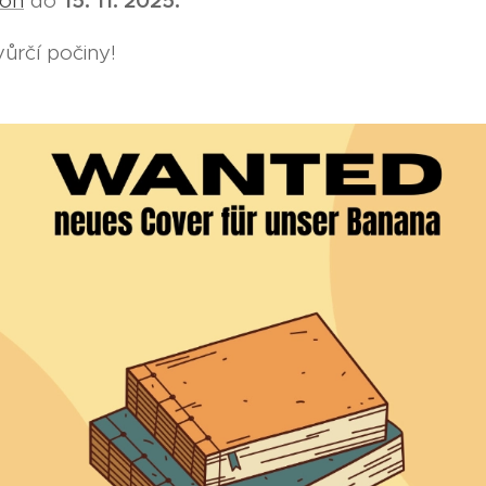
15. 11. 2025.
ion
do
ůrčí počiny!