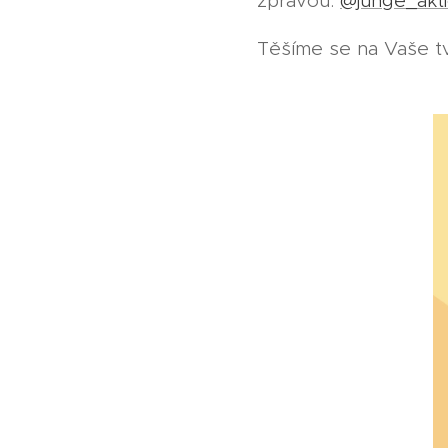
zprávou:
@junge_akt
Těšíme se na Vaše tv