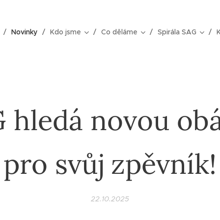
Novinky
Kdo jsme
Co děláme
Spirála SAG
 hledá novou ob
pro svůj zpěvník!
22.10.2025