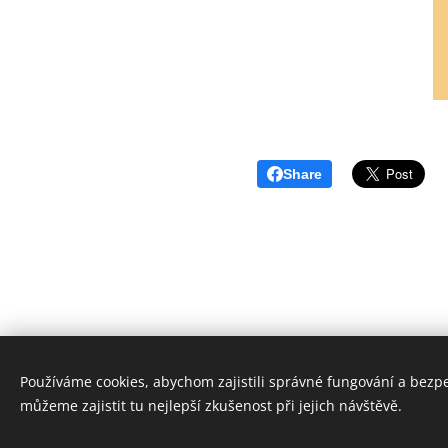
Share
Používáme cookies, abychom zajistili správné fungování a bezp
www.ackermann-gemeinde.cz
C
můžeme zajistit tu nejlepší zkušenost při jejich návštěvě.