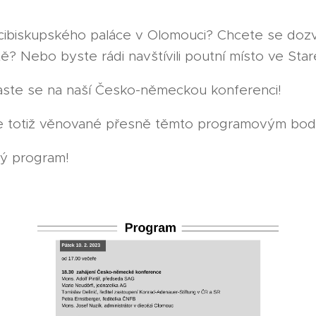
rcibiskupského paláce v Olomouci? Chcete se doz
? Nebo byste rádi navštívili poutní místo ve St
laste se na naší Česko-německou konferenci!
e totiž věnované přesně těmto programovým bo
ý program!