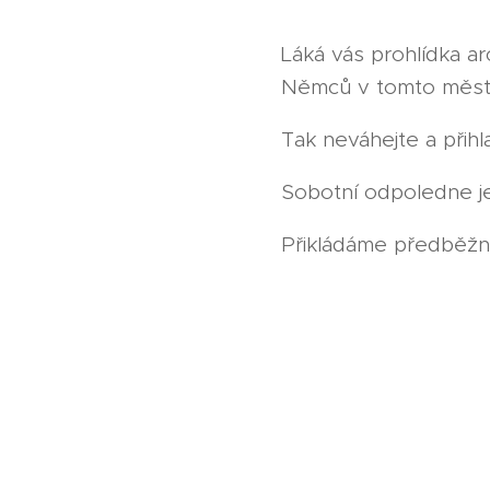
Láká vás prohlídka a
Němců v tomto městě
Tak neváhejte a přih
Sobotní odpoledne j
Přikládáme předběžn