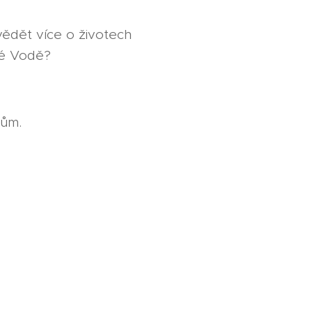
vědět více o životech
aré Vodě?
dům.