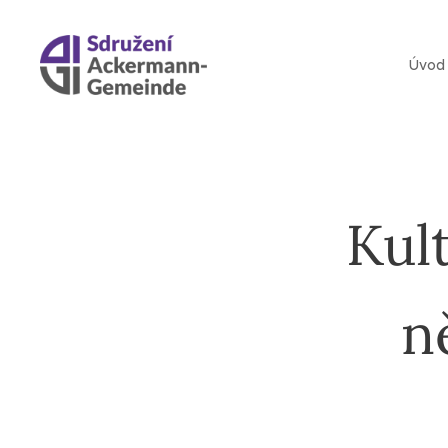
Úvod
Kul
n