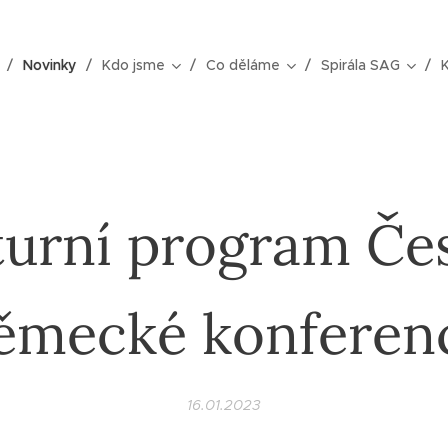
Novinky
Kdo jsme
Co děláme
Spirála SAG
turní program Če
ěmecké konferen
16.01.2023