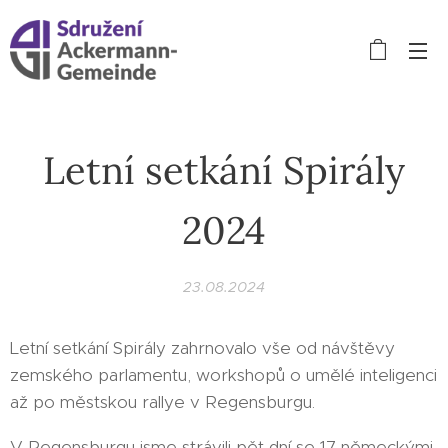
Letní setkání Spirály
2024
23.08.2024
Letní setkání Spirály zahrnovalo vše od návštěvy
zemského parlamentu, workshopů o umělé inteligenci
až po městskou rallye v Regensburgu.
V Regensburgu jsme strávili pět dní se 17 německými