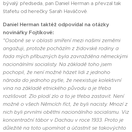
bývalý předseda, pan Daniel Herman a převzal tak
štafetu od herečky Sarah Haváčové.
Daniel Herman taktéž odpovídal na otázky
novinářky Fojtíkové:
"Osobně se v oblasti smíření mezi našimi zeměmi
angažuji, protože pocházím z židovské rodiny a
řada mých příbuzných byla zavražděna německými
nacionálními socialisty. Na základě toho jsem
pochopil, že není možné házet lidi z jednoho
národa do jednoho pytle, že neexistuje kolektivní
vina na základě etnického původu a je třeba
rozlišovat. Zlo plodí zlo a to je třeba zastavit. Není
možné o všech Němcích říct, že byli nacisty. Mnozí z
nich byli prvními oběťmi nacionálního socialismu. Viz
koncentrační tábor v Dachau v roce 1933. Proto je
důležité na toto upomínat a účastnit se takovýchto