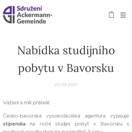
Nabídka studijního
pobytu v Bavorsku
22.09.2021
Vážení a milí přátelé,
Česko-bavorská vysokoškolská agentura vypisuje
stipendia
na roční studijní pobyt v Bavorsku s
možností prodloužení na maximálně 3 roky.