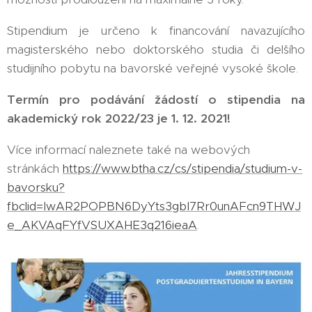
Stipendium je určeno k financování navazujícího
magisterského nebo doktorského studia či delšího
studijního pobytu na bavorské veřejné vysoké škole.
Termín pro podávání žádostí o stipendia na
akademický rok 2022/23 je
1. 12. 2021!
Více informací naleznete také na webových
stránkách
https://www.btha.cz/cs/stipendia/studium-v-
bavorsku?
fbclid=IwAR2POPBN6DyYts3gbI7Rr0unAFcn9THWJ
e_AKVAqFYfVSUXAHE3q216ieaA
.