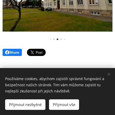
Share
Používáme cookies, abychom zajistili správné fungování a
bezpečnost našich stránek. Tím vám můžeme zajistit tu
www.ackermann-gemeinde.cz
Cookies
nejlepší zkušenost při jejich návštěvě.
Jazyky
Přijmout nezbytné
Přijmout vše
Čeština
Deutsch