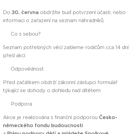
Do
30. června
obdržíte buď potvrzení účasti, nebo
informaci o zařazení na seznam náhradníků.
🎒 Co s sebou?
Seznam potřebných věcí zašleme rodičům cca 14 dní
před akcí.
👩‍👧‍👦 Odpovědnost
Před začátkem obdrží zákonní zástupci formulář
týkající se dohody o dohledu nad dítětem.
🤝 Podpora
Akce je realizována s finanční podporou
Česko-
německého fondu budoucnosti
a
Plánu podpory dětí a mládeže Spolkové