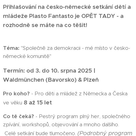
Přihlašování na česko-německé setkání dětí a
mládeže Plasto Fantasto je OPĚT TADY - a
rozhodně se máte na co těšit!
Téma:
"Společně za demokracii - mé místo v česko-
německé komunitě"
Termín:
od
3. do 10. srpna 2025 |
Waldmünchen (Bavorsko) & Plzeň
Pro koho?
- Pro děti a mládež z Německa a Česka
8 až 15 let
ve věku
.
Co tě čeká?
- Pestrý program plný her, společného
zpívání, workshopů, objevování a mnoho dalšího.
(Podrobný program
Celé setkání bude tlumočeno.