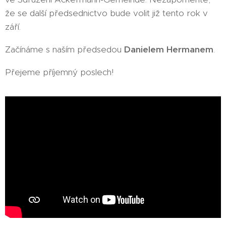
že se další předsednictvo bude volit již tento rok v
září.
Začínáme s naším předsedou
Danielem Hermanem
.
Přejeme příjemný poslech!