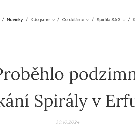
Novinky
Kdo jsme
Co děláme
Spirála SAG
Proběhlo podzimn
kání Spirály v Erf
30.10.2024