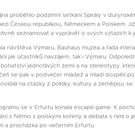
října proběhlo podzimní setkání Spirály v durynsk
og mezi Českou republikou, Německem a Polskem. Ji
 aktivně seznamovat a vyprávět o svých vztazích k
la návštěva Výmaru, Bauhaus muzea a řada intera
í jak účastníků navzájem, tak i Výmaru. Odpoled
bohatství jednotlivých zemí a na stereotypy, které
čeři se pak v podvečer mládež a mladí dospělí pom
ovídali na otázky z politiky, kultury a zeměpisu s
ogramu se v Erfurtu konala escape game. K pochope
í s Němci s polskými kořeny a debata s nimi o jeji
m a procházka po večerním Erfurtu.