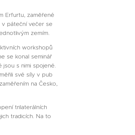
ém Erfurtu, zaměřené
ž v páteční večer se
 jednotlivým zemím.
ktivních workshopů
ne se konal seminář
 jsou s nimi spojené.
ěřili své síly v pub
e zaměřením na Česko,
ní trilaterálních
ch tradicích. Na to