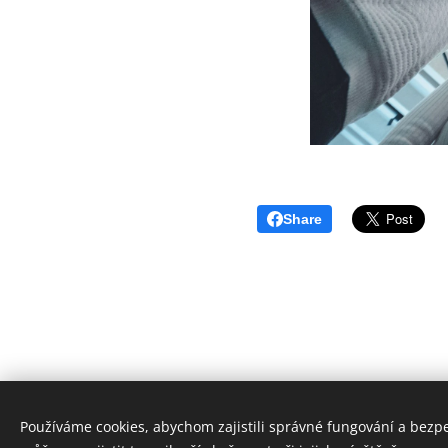
Share
Používáme cookies, abychom zajistili správné fungování a bezp
www.ackermann-gemeinde.cz
C