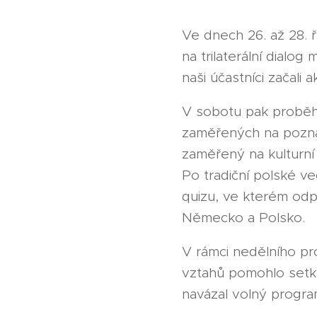
Ve dnech 26. až 28. 
na trilaterální dial
naši účastníci začali
V sobotu pak proběh
zaměřených na poznán
zaměřený na kulturní 
Po tradiční polské ve
quizu, ve kterém odp
Německo a Polsko.
V rámci nedělního pr
vztahů pomohlo setkán
navázal volný progra