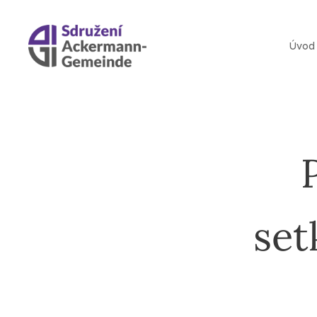
Úvod
set