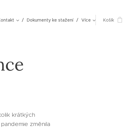
Kontakt
Dokumenty ke stažení
Více
Košík
nce
lik krátkých
k pandemie změnila