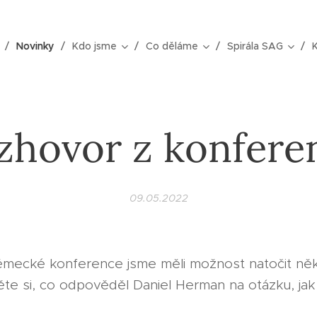
Novinky
Kdo jsme
Co děláme
Spirála SAG
zhovor z konfere
09.05.2022
mecké konference jsme měli možnost natočit něko
te si, co odpověděl Daniel Herman na otázku, ja