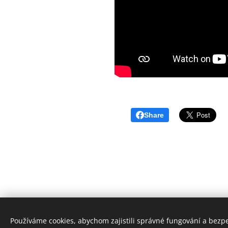
Share
Používáme cookies, abychom zajistili správné fungování a bezp
www.ackermann-gemeinde.cz
C