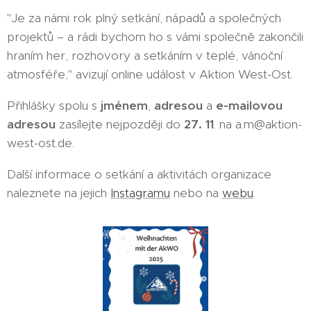
"Je za námi rok plný setkání, nápadů a společných
projektů – a rádi bychom ho s vámi společně zakončili
hraním her, rozhovory a setkáním v teplé, vánoční
atmosféře," avizují online událost v Aktion West-Ost.
Přihlášky spolu s
jménem
,
adresou
a
e-mailovou
adresou
zasílejte nejpozději do
27. 11
. na a.m@aktion-
west-ost.de.
Další informace o setkání a aktivitách organizace
naleznete na jejich
Instagramu
nebo na
webu
.