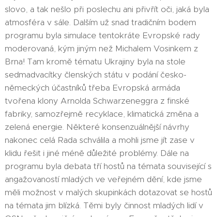
slovo, a tak nešlo při poslechu ani přivřít oči, jaká byla
atmosféra v sále. Dalším už snad tradičním bodem
programu byla simulace tentokráte Evropské rady
moderovaná, kým jiným než Michalem Vosinkem z
Brna! Tam kromě tématu Ukrajiny byla na stole
sedmadvacítky členských státu v podání česko-
německých účastníků třeba Evropská armáda
tvořena klony Arnolda Schwarzeneggra z finské
fabriky, samozřejmě recyklace, klimatická změna a
zelená energie. Některé konsenzuálnější návrhy
nakonec celá Rada schválila a mohli jsme jít zase v
klidu řešit i jiné méně důležité problémy. Dále na
programu byla debata tří hostů na témata související s
angažovaností mladých ve veřejném dění, kde jsme
měli možnost v malých skupinkách dotazovat se hostů
na témata jim blízká. Těmi byly činnost mladých lidí v