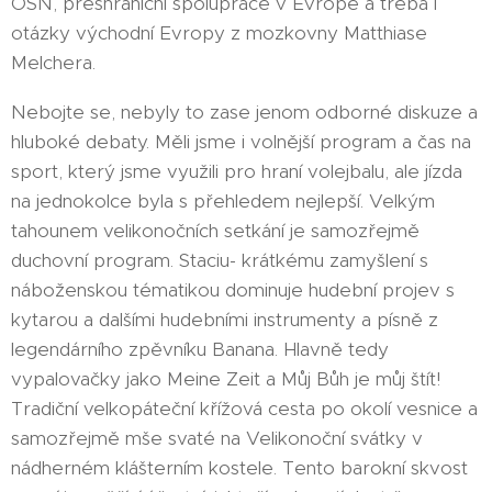
OSN, přeshraniční spolupráce v Evropě a třeba i
otázky východní Evropy z mozkovny Matthiase
Melchera.
Nebojte se, nebyly to zase jenom odborné diskuze a
hluboké debaty. Měli jsme i volnější program a čas na
sport, který jsme využili pro hraní volejbalu, ale jízda
na jednokolce byla s přehledem nejlepší. Velkým
tahounem velikonočních setkání je samozřejmě
duchovní program. Staciu- krátkému zamyšlení s
náboženskou tématikou dominuje hudební projev s
kytarou a dalšími hudebními instrumenty a písně z
legendárního zpěvníku Banana. Hlavně tedy
vypalovačky jako Meine Zeit a Můj Bůh je můj štít!
Tradiční velkopáteční křížová cesta po okolí vesnice a
samozřejmě mše svaté na Velikonoční svátky v
nádherném klášterním kostele. Tento barokní skvost