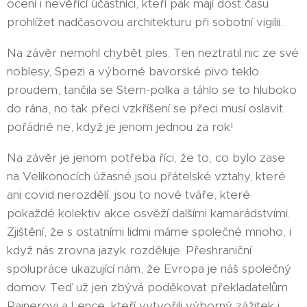
ocení i nevěřící účastníci, kteří pak mají dost času
prohlížet nadčasovou architekturu při sobotní vigilii.
Na závěr nemohl chybět ples. Ten neztratil nic ze své
noblesy, Spezi a výborné bavorské pivo teklo
proudem, tančila se Stern-polka a táhlo se to hluboko
do rána, no tak přeci vzkříšení se přeci musí oslavit
pořádně ne, když je jenom jednou za rok!
Na závěr je jenom potřeba říci, že to, co bylo zase
na Velikonocích úžasné jsou přátelské vztahy, které
ani covid nerozdělí, jsou to nové tváře, které
pokaždé kolektiv akce osvěží dalšími kamarádstvími.
Zjištění, že s ostatními lidmi máme společné mnoho, i
když nás zrovna jazyk rozděluje. Přeshraniční
spolupráce ukazující nám, že Evropa je náš společný
domov. Teď už jen zbývá poděkovat překladatelům
Rainerovi a Lence, kteří vytvořili výborný zážitek i