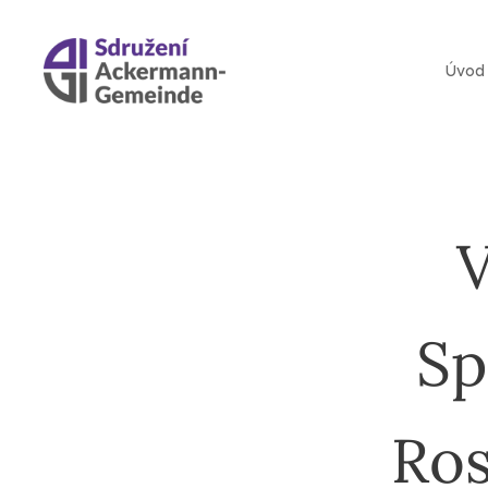
Úvod
Sp
Ros