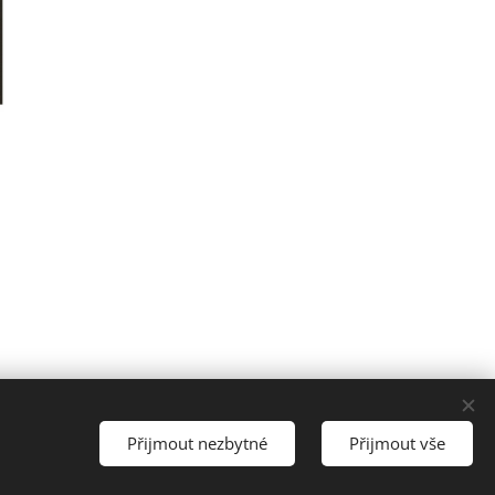
Jazyky
Přijmout nezbytné
Přijmout vše
Čeština
Deutsch