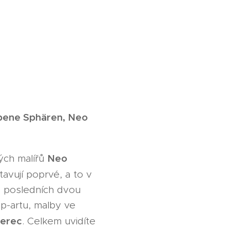
ene Sphären, Neo
Neo
ých malířů
avují poprvé, a to v
 z posledních dvou
op-artu, malby ve
berec
. Celkem uvidíte