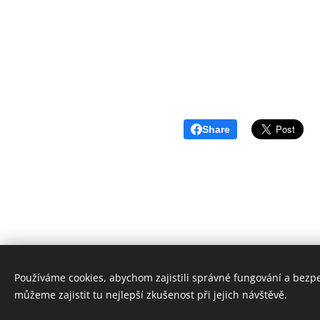
Share
Používáme cookies, abychom zajistili správné fungování a bezp
www.ackermann-gemeinde.cz
C
můžeme zajistit tu nejlepší zkušenost při jejich návštěvě.