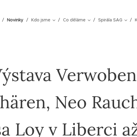
Novinky
Kdo jsme
Co děláme
Spirála SAG
Výstava Verwoben
hären, Neo Rauc
a Loy v Liberci a