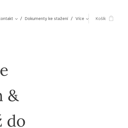
Kontakt
Dokumenty ke stažení
Více
Košík
e
h &
ž do