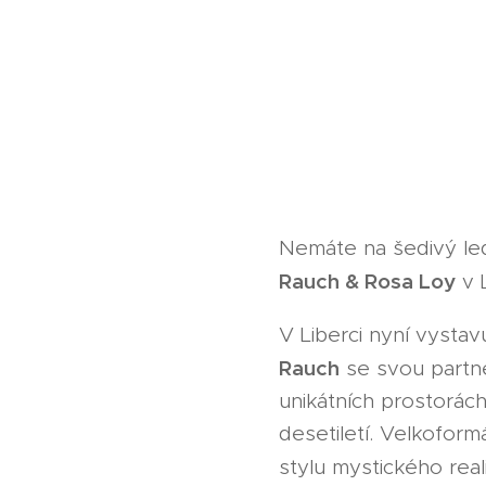
Nemáte na šedivý le
Rauch & Rosa Loy
v L
V Liberci nyní vysta
Rauch
se svou partne
unikátních prostorác
desetiletí. Velkoform
stylu mystického real