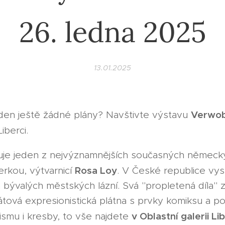
26. ledna 2025
13.01.2025
Verwob
den ještě žádné plány? Navštivte výstavu
iberci.
vuje jeden z nejvýznamnějších současných německ
Rosa Loy
rkou, výtvarnicí
. V České republice vyst
h bývalých městských lázní. Svá "propletená díla"
átová expresionistická plátna s prvky komiksu a p
v Oblastní galerii Li
ismu i kresby, to vše najdete