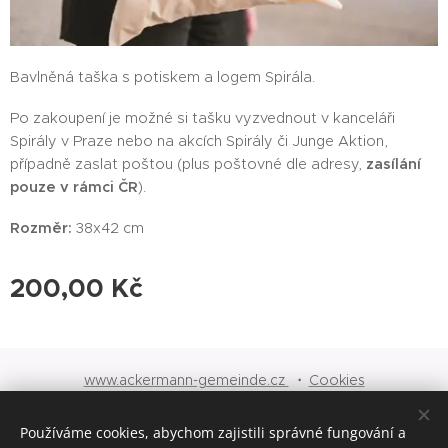
Bavlněná taška s potiskem a logem Spirála.
Po zakoupení je možné si tašku vyzvednout v kanceláři
Spirály v Praze nebo na akcích Spirály či Junge Aktion,
případně zaslat poštou (plus poštovné dle adresy,
zasílání
pouze v rámci ČR
).
Rozměr:
38x42 cm
200,00
Kč
www.ackermann-gemeinde.cz
Cookies
Jazyky
Používáme cookies, abychom zajistili správné fungování a