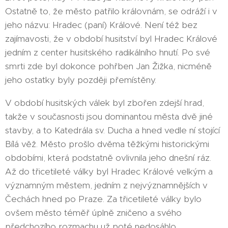
Ostatně to, že město patřilo královnám, se odráží i v
jeho názvu: Hradec (paní) Králové. Není též bez
zajímavosti, že v období husitství byl Hradec Králové
jedním z center husitského radikálního hnutí. Po své
smrti zde byl dokonce pohřben Jan Žižka, nicméně
jeho ostatky byly později přemístěny.
V období husitských válek byl zbořen zdejší hrad,
takže v současnosti jsou dominantou města dvě jiné
stavby, a to Katedrála sv. Ducha a hned vedle ní stojící
Bílá věž. Město prošlo dvěma těžkými historickými
obdobími, která podstatně ovlivnila jeho dnešní ráz.
Až do třicetileté války byl Hradec Králové velkým a
významným městem, jedním z nejvýznamnějších v
Čechách hned po Praze. Za třicetileté války bylo
ovšem město téměř úplně zničeno a svého
předchozího rozmachu už poté nedosáhlo.