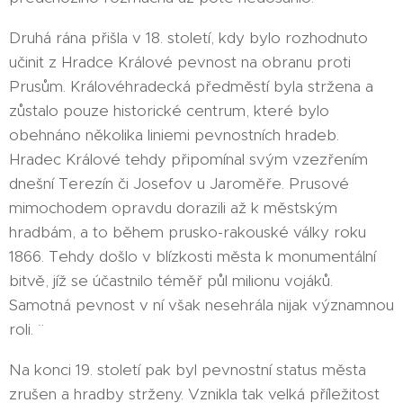
Druhá rána přišla v 18. století, kdy bylo rozhodnuto
učinit z Hradce Králové pevnost na obranu proti
Prusům. Královéhradecká předměstí byla stržena a
zůstalo pouze historické centrum, které bylo
obehnáno několika liniemi pevnostních hradeb.
Hradec Králové tehdy připomínal svým vzezřením
dnešní Terezín či Josefov u Jaroměře. Prusové
mimochodem opravdu dorazili až k městským
hradbám, a to během prusko-rakouské války roku
1866. Tehdy došlo v blízkosti města k monumentální
bitvě, jíž se účastnilo téměř půl milionu vojáků.
Samotná pevnost v ní však nesehrála nijak významnou
roli. ¨
Na konci 19. století pak byl pevnostní status města
zrušen a hradby strženy. Vznikla tak velká příležitost