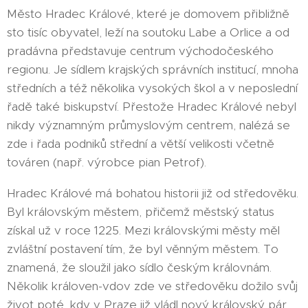
Město Hradec Králové, které je domovem přibližně
sto tisíc obyvatel, leží na soutoku Labe a Orlice a od
pradávna představuje centrum východočeského
regionu. Je sídlem krajských správních institucí, mnoha
středních a též několika vysokých škol a v neposlední
řadě také biskupství. Přestože Hradec Králové nebyl
nikdy významným průmyslovým centrem, nalézá se
zde i řada podniků střední a větší velikosti včetně
továren (např. výrobce pian Petrof).
Hradec Králové má bohatou historii již od středověku.
Byl královským městem, přičemž městský status
získal už v roce 1225. Mezi královskými městy měl
zvláštní postavení tím, že byl věnným městem. To
znamená, že sloužil jako sídlo českým královnám.
Několik královen-vdov zde ve středověku dožilo svůj
život poté, kdy v Praze již vládl nový královský pár.