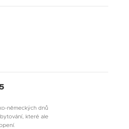
5
Česko-německých dnů
bytování, které ale
opení.