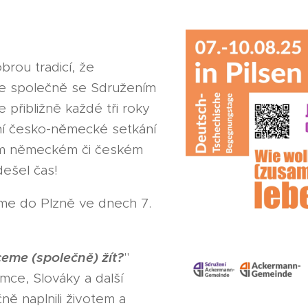
brou tradicí, že
 společně se Sdružením
řibližně každé tři roky
ní česko-německé setkání
ém německém či českém
ešel čas!
me do Plzně ve dnech 7.
eme (společně) žít?
"
ce, Slováky a další
ně naplnili životem a