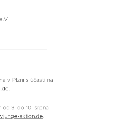
e.V
_______________
a v Plzni s účastí na
n.de
.
 od 3. do 10. srpna
.junge-aktion.de
.