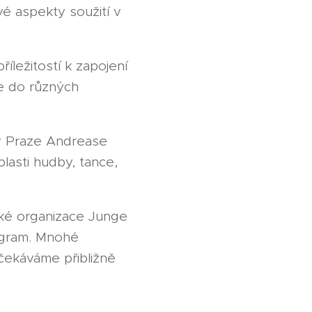
é aspekty soužití v
íležitostí k zapojení
e do různých
 v Praze Andrease
lasti hudby, tance,
cké organizace Junge
ogram. Mnohé
čekáváme přibližně