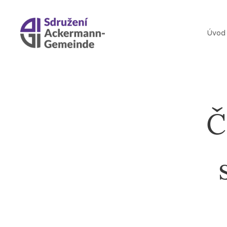
Úvod
Č