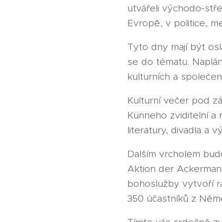
utvářeli východo-stř
Evropě, v politice, me
Tyto dny mají být os
se do tématu. Naplán
kulturních a společens
Kulturní večer pod 
Künneho zviditelní a
literatury, divadla a 
Dalším vrcholem bude
Aktion der Ackerman
bohoslužby vytvoří r
350 účastníků z Něme