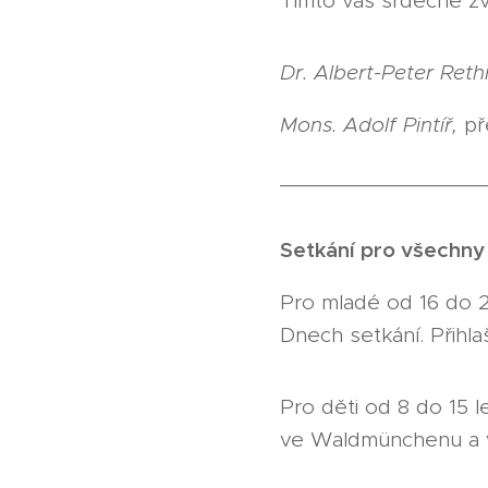
Tímto vás srdečně z
Dr. Albert-Peter Ret
Mons. Adolf Pintíř,
př
_________________
Setkání pro všechn
Pro mladé od 16 do 26
Dnech setkání. Přihl
Pro děti od 8 do 15 
ve Waldmünchenu a v 