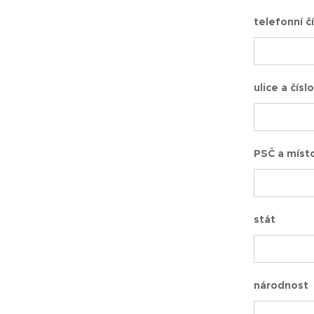
telefonní č
ulice a čís
PSČ a místo
stát
národnost