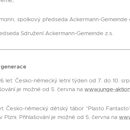
veme,
hmann, s
polkový předseda Ackermann-Gemeinde 
edseda Sdružení Ackermann-Gemeinde z.s.
_________________________________________
y generace
 let: Česko-německý letní týden od 7. do 10. srpn
ašování je možné od 5. června na
www.junge-aktio
let: Česko-německý dětský tábor "Plasto Fantasto"
Plzni. Přihlašování je možné od 5. června na
www