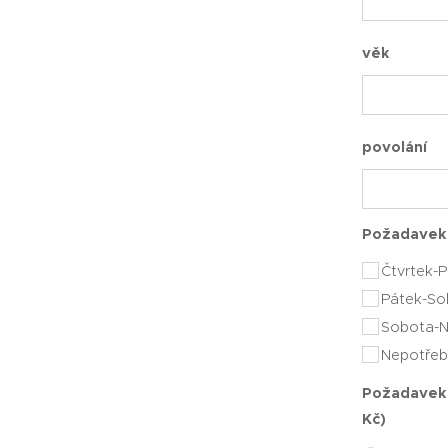
věk
povolání
Požadavek 
Čtvrtek-
Pátek-So
Sobota-N
Nepotřebu
Požadavek 
Kč)