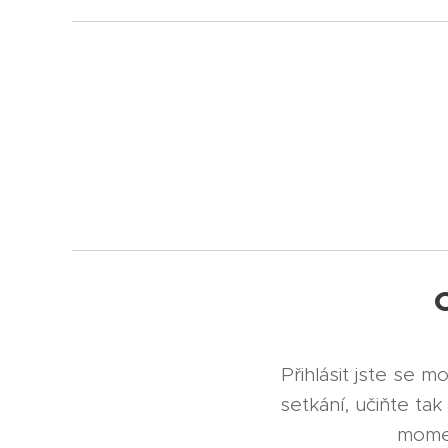
Přihlásit jste se 
setkání, učiňte ta
momen