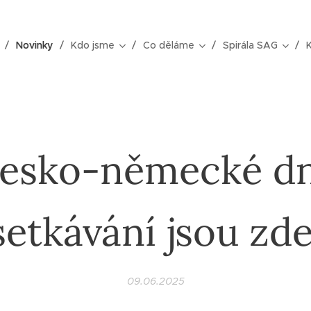
Novinky
Kdo jsme
Co děláme
Spirála SAG
esko-německé d
setkávání jsou zde
09.06.2025