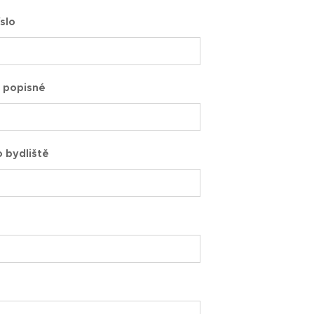
íslo
lo popisné
 bydliště