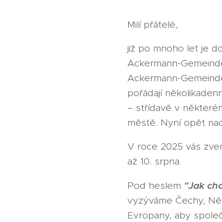
Milí přátelé,
již po mnoho let je do
Ackermann-Gemeinde
Ackermann-Gemeinde p
pořádají několikaden
– střídavě v někter
městě. Nyní opět nad
V roce 2025 vás zve
až 10. srpna.
"Jak chc
Pod heslem
vyzýváme Čechy, Něm
Evropany, aby společ