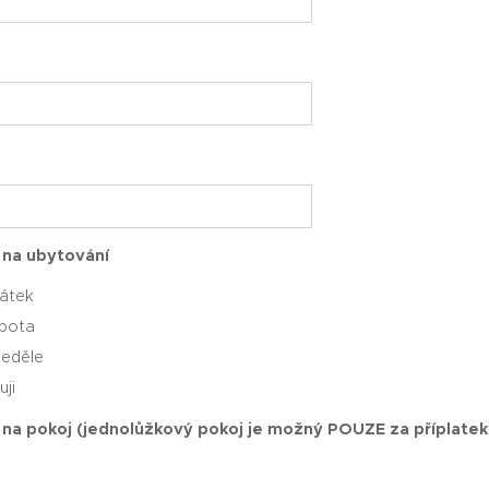
na ubytování
Pátek
bota
eděle
ji
na pokoj (jednolůžkový pokoj je možný POUZE za příplate