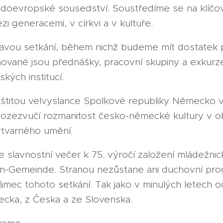
edoevropské sousedství. Soustředíme se na klíčov
zi generacemi, v církvi a v kultuře.
lavou setkání, během nichž budeme mít dostatek př
ované jsou přednášky, pracovní skupiny a exkurz
kých institucí.
záštitou velvyslance Spolkové republiky Německo
 rozezvučí rozmanitost česko-německé kultury v ob
výtvarného umění.
 slavnostní večer k 75. výročí založení mládežni
n-Gemeinde. Stranou nezůstane ani duchovní pr
ámec tohoto setkání. Tak jako v minulých letech o
cka, z Česka a ze Slovenska.