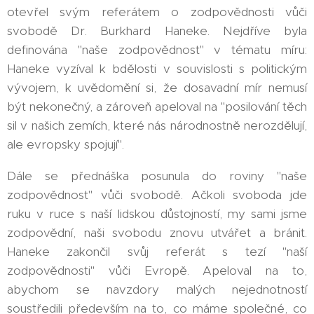
otevřel svým referátem o zodpovědnosti vůči
svobodě Dr. Burkhard Haneke. Nejdříve byla
definována "naše zodpovědnost" v tématu míru:
Haneke vyzíval k bdělosti v souvislosti s politickým
vývojem, k uvědomění si, že dosavadní mír nemusí
být nekonečný, a zároveň apeloval na "posilování těch
sil v našich zemích, které nás národnostně nerozdělují,
ale evropsky spojují".
Dále se přednáška posunula do roviny "naše
zodpovědnost" vůči svobodě. Ačkoli svoboda jde
ruku v ruce s naší lidskou důstojností, my sami jsme
zodpovědní, naši svobodu znovu utvářet a bránit.
Haneke zakončil svůj referát s tezí "naší
zodpovědnosti" vůči Evropě. Apeloval na to,
abychom se navzdory malých nejednotností
soustředili především na to, co máme společné, co