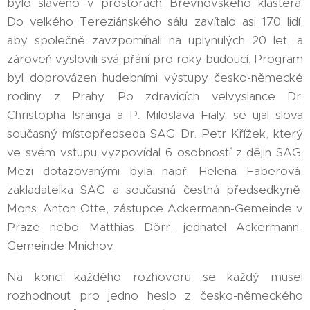
bylo slaveno v prostorách Břevnovského kláštera.
Do velkého Tereziánského sálu zavítalo asi 170 lidí,
aby společně zavzpomínali na uplynulých 20 let, a
zároveň vyslovili svá přání pro roky budoucí. Program
byl doprovázen hudebními výstupy česko-německé
rodiny z Prahy. Po zdravicích velvyslance Dr.
Christopha Isranga a P. Miloslava Fialy, se ujal slova
současný místopředseda SAG Dr. Petr Křížek, který
ve svém vstupu vyzpovídal 6 osobností z dějin SAG.
Mezi dotazovanými byla např. Helena Faberová,
zakladatelka SAG a současná čestná předsedkyně,
Mons. Anton Otte, zástupce Ackermann-Gemeinde v
Praze nebo Matthias Dörr, jednatel Ackermann-
Gemeinde Mnichov.
Na konci každého rozhovoru se každý musel
rozhodnout pro jedno heslo z česko-německého