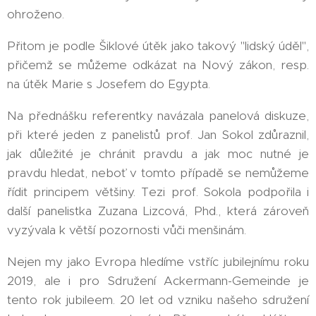
ohroženo.
Přitom je podle Šiklové útěk jako takový "lidský úděl",
přičemž se můžeme odkázat na Nový zákon, resp.
na útěk Marie s Josefem do Egypta.
Na přednášku referentky navázala panelová diskuze,
při které jeden z panelistů prof. Jan Sokol zdůraznil,
jak důležité je chránit pravdu a jak moc nutné je
pravdu hledat, neboť v tomto případě se nemůžeme
řídit principem většiny. Tezi prof. Sokola podpořila i
další panelistka Zuzana Lizcová, Phd., která zároveň
vyzývala k větší pozornosti vůči menšinám.
Nejen my jako Evropa hledíme vstříc jubilejnímu roku
2019, ale i pro Sdružení Ackermann-Gemeinde je
tento rok jubileem. 20 let od vzniku našeho sdružení