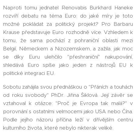
Naproti tomu jednatel Renovabis Burkhard Haneke
rozvíří debatu na téma Euro: do jaké míry je toto
možné pokládat za politický projekt? Pro Barbaru
Krause představuje Euro rozhodně více. Vzhledem k
tomu, že sama pochází z pohraniční oblasti mezi
Belgií, Německem a Nizozemskem, a zažila, jak moc
se díky Euru ulehčilo "přeshraniční" nakupování,
shledává Euro spíše jako jeden z nástrojů EU k
politické integraci EU.
Sobotu zahájila svou přednáškou o "Přáních a touhách
od roku svobody" PhDr. Jiřina Šiklová. Její závěr se
vztahoval k otázce: "Proč je Evropa tak malá?" v
porovnání s ostatními velmocemi jako USA nebo Čína.
Podle jejího názoru příčina leží v dřívějším centru
kulturního života, které nebylo nikterak veliké.