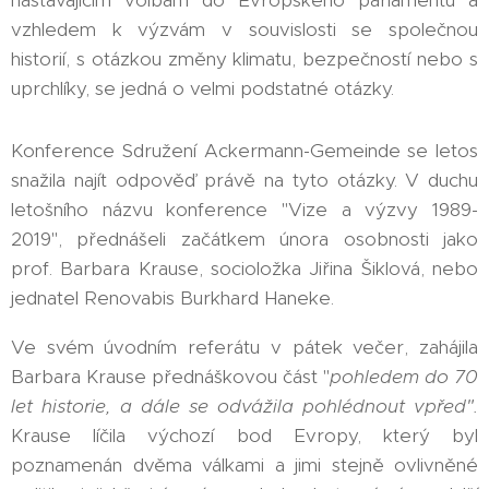
vzhledem k výzvám v souvislosti se společnou
historií, s otázkou změny klimatu, bezpečností nebo s
uprchlíky, se jedná o velmi podstatné otázky.
Konference Sdružení Ackermann-Gemeinde se letos
snažila najít odpověď právě na tyto otázky. V duchu
letošního názvu konference "Vize a výzvy 1989-
2019", přednášeli začátkem února osobnosti jako
prof. Barbara Krause, socioložka Jiřina Šiklová, nebo
jednatel Renovabis Burkhard Haneke.
Ve svém úvodním referátu v pátek večer, zahájila
Barbara Krause přednáškovou část "
pohledem do 70
let historie, a dále se odvážila pohlédnout vpřed".
Krause líčila výchozí bod Evropy, který byl
poznamenán dvěma válkami a jimi stejně ovlivněné