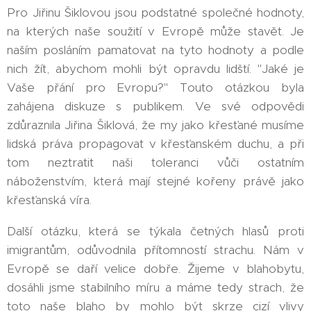
Pro Jiřinu Šiklovou jsou podstatné společné hodnoty,
na kterých naše soužití v Evropě může stavět. Je
naším posláním pamatovat na tyto hodnoty a podle
nich žít, abychom mohli být opravdu lidští. "Jaké je
Vaše přání pro Evropu?" Touto otázkou byla
zahájena diskuze s publikem. Ve své odpovědi
zdůraznila Jiřina Šiklová, že my jako křesťané musíme
lidská práva propagovat v křesťanském duchu, a při
tom neztratit naši toleranci vůči ostatním
náboženstvím, která mají stejné kořeny právě jako
křesťanská víra.
Další otázku, která se týkala četných hlasů proti
imigrantům, odůvodnila přítomností strachu. Nám v
Evropě se daří velice dobře. Žijeme v blahobytu,
dosáhli jsme stabilního míru a máme tedy strach, že
toto naše blaho by mohlo být skrze cizí vlivy