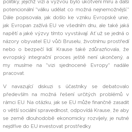
politiky, jejichž vizí a výzvou bylo ukotvení míru a další
potencionální "válku udělat co možná nejnemožnější."
Dále popisovala, jak došlo ke vzniku Evropské unie,
jak Evropan zažívá EU ve všedním dnu, ale také jaká
napětí a jaké výzvy tímto vyvstávají. Ať už se jedná o
názory obyvatel EU vůči Bruselu, životnímu prostředí
nebo o bezpečí lidí. Krause také zdůrazňovala, že
evropský integrační proces ještě není ukončený, a
my musíme na "vizi sjednocené Evropy" nadále
pracovat.
V navazující diskuzi s účastníky se debatovalo
především na možná řešení určitých problémů v
rámci EU. Na otázku, jak se EU může finančně zasadit
o větší sociální spravedlnost, odpovídá Krause, že aby
se země dlouhodobě ekonomicky rozvíjely, je nutné
nejdříve do EU investovat prostředky.