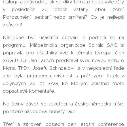
dialogu a zdůvodnit, jak se díky tomuto heslu vylepšily
v posledních 20 letech vztahy obou zemí.
Porozumění, setkání nebo smíření? Co je nejlepší
způsob?
Následně byli účastníci přizváni k podílení se na
programu. Mládežnická organizace Spirála SAG si
připravila pro účastníky kvíz k tématu Evropa, člen
SAG P. Dr. Jan Larisch představil svou novou knihu o
Mons. ThDr. Josefu Schinzelovi, a v neposlední řadě
zde byla připravena místnost s průřezem fotek z
uplynulých 20 let SAG, ke kterým účastníci mohli
dopsat své komentáře.
Na úplný závěr se uskutečnila česko-německá mše,
po které následoval bohatý raut.
Třetí a zároveň poslední den letošní konference