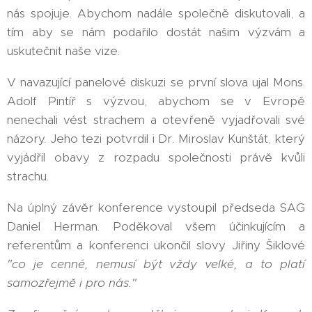
nás spojuje. Abychom nadále společně diskutovali, a
tím aby se nám podařilo dostát našim výzvám a
uskutečnit naše vize.
V navazující panelové diskuzi se první slova ujal Mons.
Adolf Pintíř s výzvou, abychom se v Evropě
nenechali vést strachem a otevřeně vyjadřovali své
názory. Jeho tezi potvrdil i Dr. Miroslav Kunštát, který
vyjádřil obavy z rozpadu společnosti právě kvůli
strachu.
Na úplný závěr konference vystoupil předseda SAG
Daniel Herman. Poděkoval všem účinkujícím a
referentům a konferenci ukončil slovy Jiřiny Šiklové
"co je cenné, nemusí být vždy velké, a to platí
samozřejmě i pro nás."