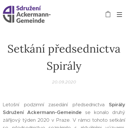
Setkání předsednictva
Spirály
20.09.2020
Letošní podzimní zasedání předsednictva
Spirály
Sdružení Ackermann-Gemeinde
se konalo druhý
záříjový týden 2020 v Praze. V rámci tohoto setkání
se předsednictvo seznámilo s aktuálními výzvami,