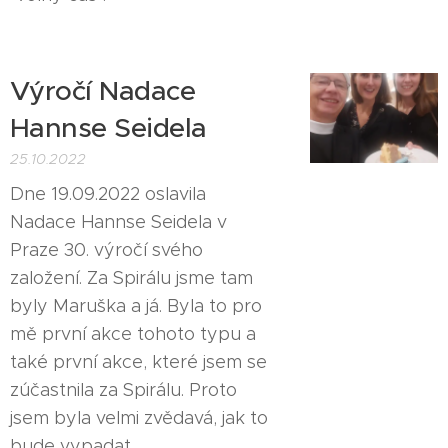
Výročí Nadace
Hannse Seidela
25.10.2022
Dne 19.09.2022 oslavila
Nadace Hannse Seidela v
Praze 30. výročí svého
založení. Za Spirálu jsme tam
byly Maruška a já. Byla to pro
mě první akce tohoto typu a
také první akce, které jsem se
zúčastnila za Spirálu. Proto
jsem byla velmi zvědavá, jak to
bude vypadat.