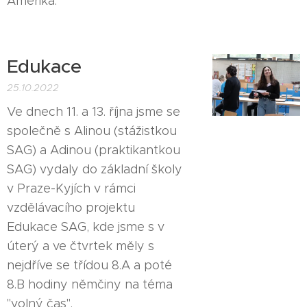
Amerika.
Edukace
25.10.2022
Ve dnech 11. a 13. října jsme se
společně s Alinou (stážistkou
SAG) a Adinou (praktikantkou
SAG) vydaly do základní školy
v Praze-Kyjích v rámci
vzdělávacího projektu
Edukace SAG, kde jsme s v
úterý a ve čtvrtek měly s
nejdříve se třídou 8.A a poté
8.B hodiny němčiny na téma
"volný čas".