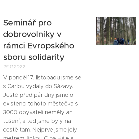
Seminář pro
dobrovolníky v
rámci Evropského
sboru solidarity
25.11.2022
V pondělí 7. listopadu jsme se
s Carlou vydaly do Sázavy.
Ještě před pár dny jsme o
existenci tohoto městečka s
3000 obyvateli neměly ani
tušení, a teď jsme byly na
cestě tam. Nejprve jsme jely
metrem, linkou C na Háje a