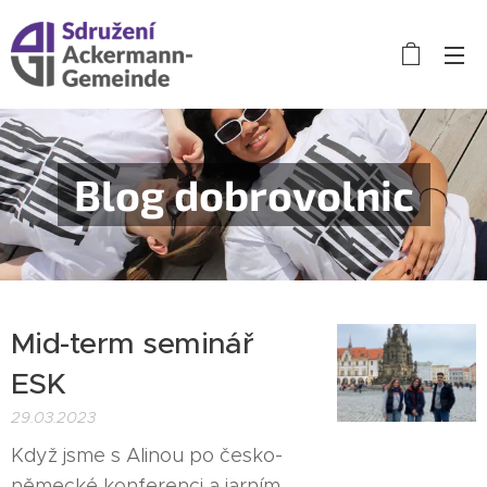
Blog dobrovolnic
Mid-term seminář
ESK
29.03.2023
Když jsme s Alinou po česko-
německé konferenci a jarním