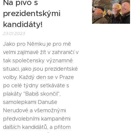
Na pivo s
prezidentskými
kandidáty!
23.01.2023
Jako pro Němku je pro mě
velmi zajímavé žít v zahraničí v
tak společensky významné
situaci, jako jsou prezidentské
volby. Každý den se v Praze
po celé týdny setkáváte s
plakáty "Babiš skončil",
samolepkami Danuše
Nerudové a všemožnými
předvolebními kampaněmi
dalších kandidátů, a přitom